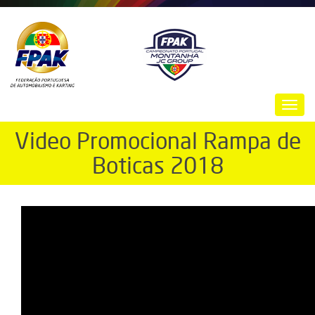
Passar
para
o
conteúdo
principal
Toggl
navig
Video Promocional Rampa de
Boticas 2018