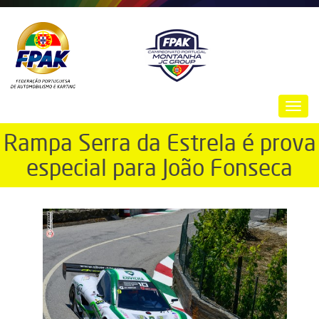
Passar
para
o
conteúdo
principal
Toggl
navig
Rampa Serra da Estrela é prova
especial para João Fonseca