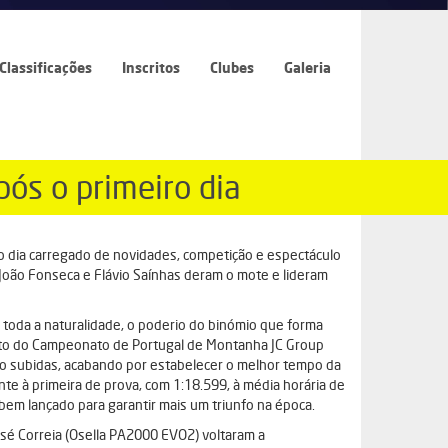
Classificações
Inscritos
Clubes
Galeria
ós o primeiro dia
o dia carregado de novidades, competição e espectáculo
João Fonseca e Flávio Saínhas deram o mote e lideram
toda a naturalidade, o poderio do binómio que forma
luto do Campeonato de Portugal de Montanha JC Group
ro subidas, acabando por estabelecer o melhor tempo da
nte à primeira de prova, com 1:18.599, à média horária de
bem lançado para garantir mais um triunfo na época.
José Correia (Osella PA2000 EVO2) voltaram a