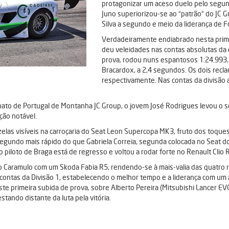
protagonizar um aceso duelo pelo segundo
Juno superiorizou-se ao “patrão” do JC 
Silva a segundo e meio da liderança de 
Verdadeiramente endiabrado nesta prime
deu veleidades nas contas absolutas da c
prova, rodou nuns espantosos 1:24.993,
Bracardox, a 2,4 segundos. Os dois recla
respectivamente. Nas contas da divisão 
to de Portugal de Montanha JC Group, o jovem José Rodrigues levou o seu
ção notável.
 visíveis na carroçaria do Seat Leon Supercopa MK3, fruto dos toques s
 segundo mais rápido do que Gabriela Correia, segunda colocada no Seat 
o piloto de Braga está de regresso e voltou a rodar forte no Renault Clio 
no Caramulo com um Skoda Fabia R5, rendendo-se à mais-valia das quatro r
 contas da Divisão 1, estabelecendo o melhor tempo e a liderança com um
 primeira subida de prova, sobre Alberto Pereira (Mitsubishi Lancer EVO
stando distante da luta pela vitória.