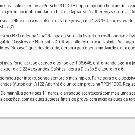
xe ao Caramulo o seu novo Porsche 911 GT3 Cup, cumprindo finalmente a 
ra o piloto nortenho mudar o “chip” e adaptar-se às diferenças entre as 
sua melhor marca na subida oficial de prova, com 1:28.934, correspondente
ificação.
Escort MKI ceder na “sua” Rampa da Serra da Estrela, o covilhanense Flávi
al de Clássicos de Montanha JC GRoup, não foi um acto isolado. Ao longo
ilotos “da casa”, que, desde cedo, deram a perceber a motivação extra q
oi mais forte, estabelecendo o tempo de 1:36.646, enfrentando agora a jorn
lgueiro a 2,224 segundos. Saínhas lidera a Divisão 5 e Loureiro a 6.
dominou por inteiro, sendo sempre o mais rápido. Parte para o dia deci
nandes (Autobiachi A122 Abarth) é o único em prova na TPCM1300. Regist
De manhã, a partir das 11 horas, o arranque acontecerá com mais uma se
as decisões, com as duas subidas finais de prova, com início às duas da tar