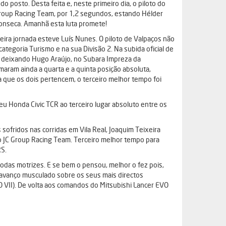
 posto. Desta feita e, neste primeiro dia, o piloto do
Group Racing Team, por 1,2 segundos, estando Hélder
Fonseca. Amanhã esta luta promete!
ira jornada esteve Luís Nunes. O piloto de Valpaços não
ategoria Turismo e na sua Divisão 2. Na subida oficial de
 deixando Hugo Araújo, no Subara Impreza da
maram ainda a quarta e a quinta posição absoluta,
a que os dois pertencem, o terceiro melhor tempo foi
 Honda Civic TCR ao terceiro lugar absoluto entre os
ofridos nas corridas em Vila Real, Joaquim Teixeira
do JC Group Racing Team. Terceiro melhor tempo para
RS.
odas motrizes. E se bem o pensou, melhor o fez pois,
 avanço musculado sobre os seus mais directos
 VII). De volta aos comandos do Mitsubishi Lancer EVO